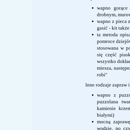
wapno gorące
drobnym, murow
wapno z pieca 
gasić - kit tak
ta metoda opis
pomroce dziejów
stosowana w po
się część pias
wszystko dokład
miesza, następn
robi"
Inne rodzaje zapraw i
wapno z puzzo
puzzolana twa
kamienie krzem
białymi)
mocną zaprawę
wodzie, po cz