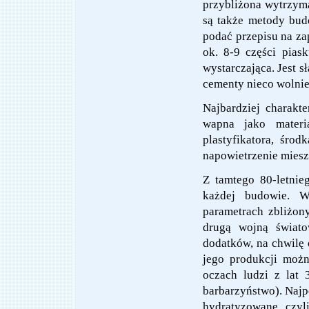
przybliżona wytrzym
są także metody bud
podać przepisu na zap
ok. 8-9 części pias
wystarczająca. Jest s
cementy nieco wolnie
Najbardziej charakt
wapna jako materi
plastyfikatora, środ
napowietrzenie miesz
Z tamtego 80-letnie
każdej budowie. W
parametrach zbliżon
drugą wojną świato
dodatków, na chwilę 
jego produkcji moż
oczach ludzi z lat 
barbarzyństwo). Najp
hydratyzowane, czyl