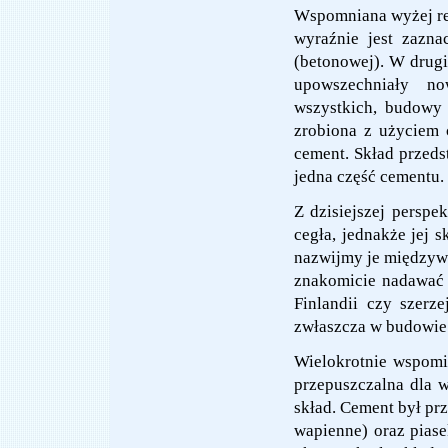
Wspomniana wyżej re
wyraźnie jest zazna
(betonowej). W drugi
upowszechniały no
wszystkich, budowy
zrobiona z użyciem 
cement. Skład przedst
jedna część cementu.
Z dzisiejszej perspe
cegła, jednakże jej 
nazwijmy je międzywo
znakomicie nadawać 
Finlandii czy szerz
zwłaszcza w budowie
Wielokrotnie wspomi
przepuszczalna dla w
skład. Cement był pr
wapienne) oraz piase