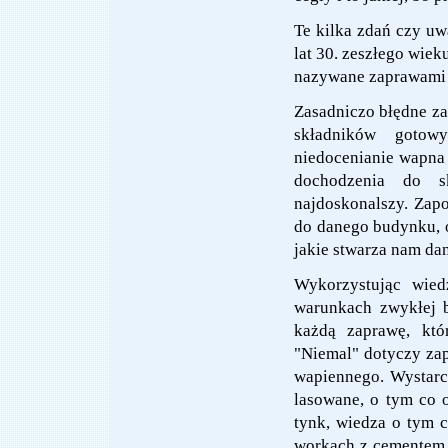
Te kilka zdań czy uw
lat 30. zeszłego wiek
nazywane zaprawami
Zasadniczo błędne z
składników gotowy
niedocenianie wapna
dochodzenia do sk
najdoskonalszy. Zapo
do danego budynku, o
jakie stwarza nam da
Wykorzystując wied
warunkach zwykłej 
każdą zaprawę, któ
"Niemal" dotyczy za
wapiennego. Wystarc
lasowane, o tym co 
tynk, wiedza o tym c
workach z cementem 