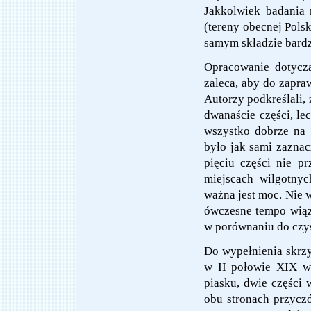
Jakkolwiek badania
(tereny obecnej Polsk
samym składzie bardz
Opracowanie dotycz
zaleca, aby do zapra
Autorzy podkreślali,
dwanaście części, lec
wszystko dobrze na
było jak sami zaznacz
pięciu części nie p
miejscach wilgotnyc
ważna jest moc. Nie 
ówczesne tempo wiąza
w porównaniu do czys
Do wypełnienia skr
w II połowie XIX wi
piasku, dwie części
obu stronach przycz