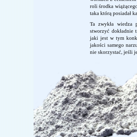
roli środka wiążącego.
taka którą posiadał k
Ta zwykła wiedza p
stworzyć dokładnie t
jaki jest w tym kon
jakości samego narz
nie skorzystać, jeśli j