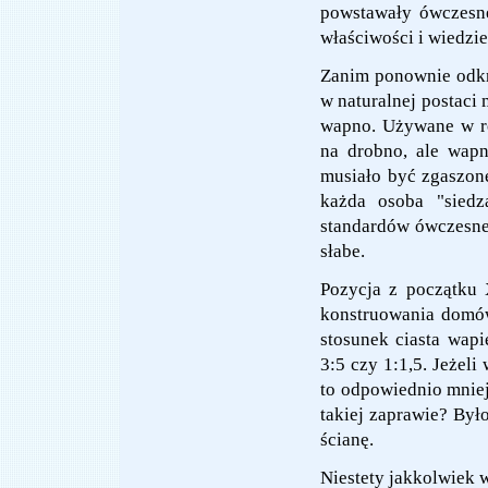
powstawały ówczesne
właściwości i wiedzie
Zanim ponownie odkr
w naturalnej postaci
wapno. Używane w ró
na drobno, ale wap
musiało być zgaszone
każda osoba "siedz
standardów ówczesne 
słabe.
Pozycja z początku
konstruowania domów
stosunek ciasta wap
3:5 czy 1:1,5. Jeżeli
to odpowiednio mniej
takiej zaprawie? By
ścianę.
Niestety jakkolwiek 