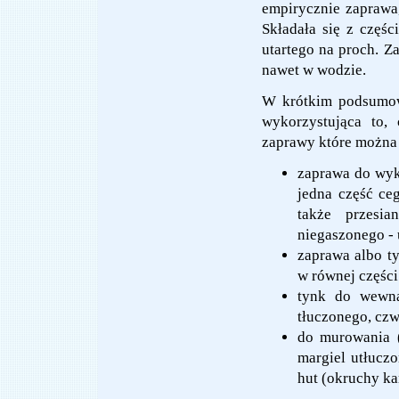
empirycznie zaprawa,
Składała się z częś
utartego na proch. Z
nawet w wodzie.
W krótkim podsumowa
wykorzystująca to,
zaprawy które można 
zaprawa do wykł
jedna część ceg
także przesia
niegaszonego - 
zaprawa albo t
w równej częśc
tynk do wewną
tłuczonego, cz
do murowania (
margiel utłuczo
hut (okruchy ka