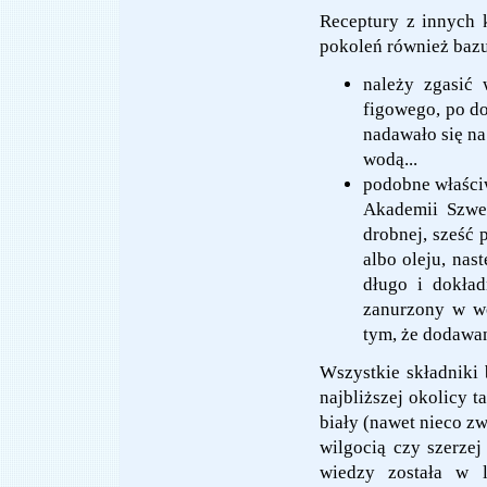
Receptury z innych k
pokoleń również baz
należy zgasić
figowego, po do
nadawało się na
wodą...
podobne właściw
Akademii Szwed
drobnej, sześć 
albo oleju, nas
długo i dokład
zanurzony w wo
tym, że dodawano
Wszystkie składniki
najbliższej okolicy t
biały (nawet nieco z
wilgocią czy szerze
wiedzy została w 