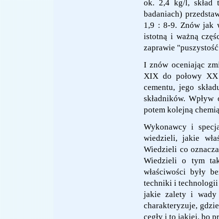
ok. 2,4 kg/l, skład
badaniach) przedstaw
1,9 : 8-9. Znów jak
istotną i ważną częś
zaprawie "puszystość
I znów oceniając zmi
XIX do połowy XX w
cementu, jego skład
składników. Wpływ ó
potem kolejną chemią 
Wykonawcy i specja
wiedzieli, jakie w
Wiedzieli co oznacza
Wiedzieli o tym ta
właściwości były be
techniki i technologi
jakie zalety i wad
charakteryzuje, gdzie
cegły i to jakiej, bo 