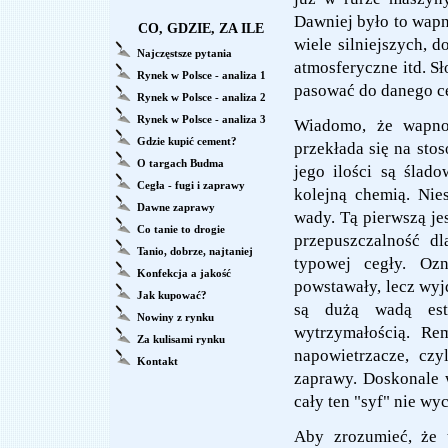
Dawniej było to wapn
CO, GDZIE, ZA ILE
wiele silniejszych, 
Najczęstsze pytania
atmosferyczne itd. Sł
Rynek w Polsce - analiza 1
pasować do danego c
Rynek w Polsce - analiza 2
Rynek w Polsce - analiza 3
Wiadomo, że wapno 
Gdzie kupić cement?
przekłada się na st
O targach Budma
jego ilości są śla
Cegła - fugi i zaprawy
kolejną chemią. Nie
Dawne zaprawy
wady. Tą pierwszą jes
Co tanie to drogie
przepuszczalność dl
Tanio, dobrze, najtaniej
typowej cegły. Ozn
Konfekcja a jakość
powstawały, lecz wyjd
Jak kupować?
są dużą wadą est
Nowiny z rynku
wytrzymałością. Re
Za kulisami rynku
napowietrzacze, czy
Kontakt
zaprawy. Doskonale 
cały ten "syf" nie wy
Aby zrozumieć, że 