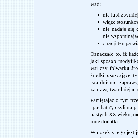
wad:
nie lubi zbytnie
wiąże stosunko
nie nadaje się
nie wspominają
z racji tempa wi
Oznaczało to, iż ka
jaki sposób modyfik
wsi czy folwarku śr
środki osuszające ty
twardnienie zaprawy
zaprawę twardniejącą
Pamiętając o tym trz
"puchata", czyli na p
nastych XX wieku, mo
inne dodatki.
Wniosek z tego jest 