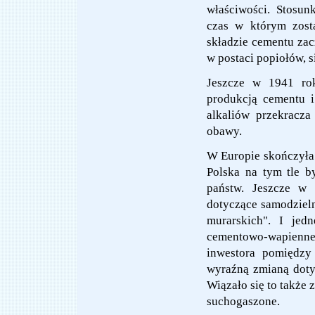
właściwości. Stosu
czas w którym zost
składzie cementu zac
w postaci popiołów, s
Jeszcze w 1941 rok
produkcją cementu i
alkaliów przekracza
obawy.
W Europie skończyła s
Polska na tym tle b
państw. Jeszcze w 
dotyczące samodzieln
murarskich". I jed
cementowo-wapienneg
inwestora pomiędzy
wyraźną zmianą doty
Wiązało się to także
suchogaszone.