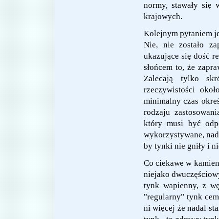
normy, stawały się
krajowych.
Kolejnym pytaniem je
Nie, nie zostało za
ukazujące się dość re
słońcem to, że zapr
Zalecają tylko sk
rzeczywistości okoł
minimalny czas okreś
rodzaju zastosowani
który musi być odp
wykorzystywane, nada
by tynki nie gniły i n
Co ciekawe w kamieni
niejako dwuczęściowy
tynk wapienny, z w
"regularny" tynk ce
ni więcej że nadal s