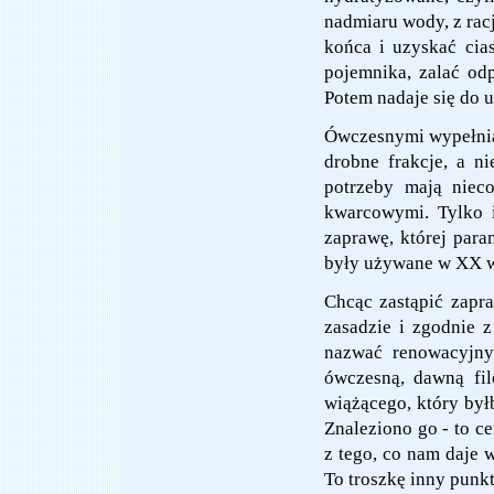
nadmiaru wody, z racj
końca i uzyskać cia
pojemnika, zalać od
Potem nadaje się do u
Ówczesnymi wypełniac
drobne frakcje, a ni
potrzeby mają niec
kwarcowymi. Tylko 
zaprawę, której para
były używane w XX w
Chcąc zastąpić zapr
zasadzie i zgodnie 
nazwać renowacyjny
ówczesną, dawną fil
wiążącego, który był
Znaleziono go - to c
z tego, co nam daje 
To troszkę inny punkt