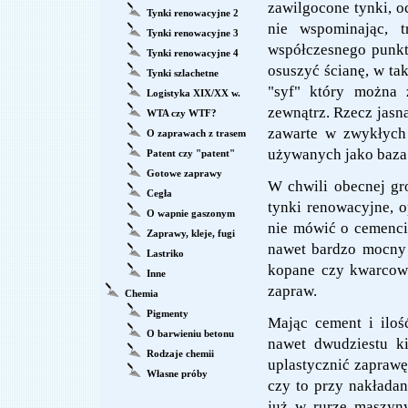
zawilgocone tynki, o
Tynki renowacyjne 2
nie wspominając, 
Tynki renowacyjne 3
współczesnego punkt
Tynki renowacyjne 4
osuszyć ścianę, w tak
Tynki szlachetne
"syf" który można 
Logistyka XIX/XX w.
zewnątrz. Rzecz jasna
WTA czy WTF?
zawarte w zwykłych
O zaprawach z trasem
używanych jako baza 
Patent czy "patent"
Gotowe zaprawy
W chwili obecnej gr
Cegła
tynki renowacyjne, o
O wapnie gaszonym
nie mówić o cemencie
Zaprawy, kleje, fugi
nawet bardzo mocny 
Lastriko
kopane czy kwarcowe
Inne
zapraw.
Chemia
Pigmenty
Mając cement i iloś
O barwieniu betonu
nawet dwudziestu ki
Rodzaje chemii
uplastycznić zaprawę 
Własne próby
czy to przy nakłada
już w rurze maszyny