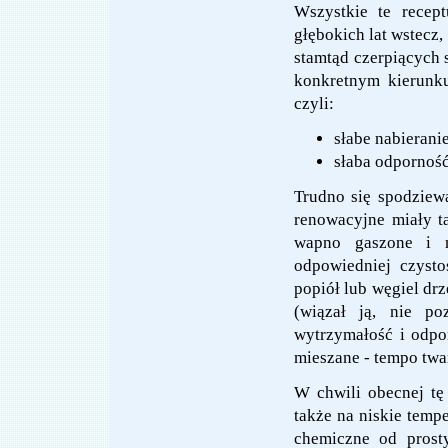
Wszystkie te recept
głębokich lat wstecz,
stamtąd czerpiących 
konkretnym kierunku
czyli:
słabe nabierani
słaba odpornoś
Trudno się spodziew
renowacyjne miały t
wapno gaszone i n
odpowiedniej czysto
popiół lub węgiel dr
(wiązał ją, nie po
wytrzymałość i odpo
mieszane - tempo twar
W chwili obecnej tę
także na niskie temp
chemiczne od prost