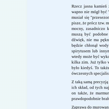
Rzecz jasna kamień
wapno nie mógł być "
musiał się "przesezo
pisze, że prócz tzw. m
mocny, zasadniczo k
muszą być podobne 
dźwięk, nie ma pękni
będzie chłonął wody
spirytusem lub inny
wtedy może być wyko
kilka zim. Już tylko 
było kiedyś. To takż
ówczesnych specjali
Z taką samą precyzją 
ich skład, od tych n
on także, że marmur
prawdopodobnie brał
Zaprawa do murowani