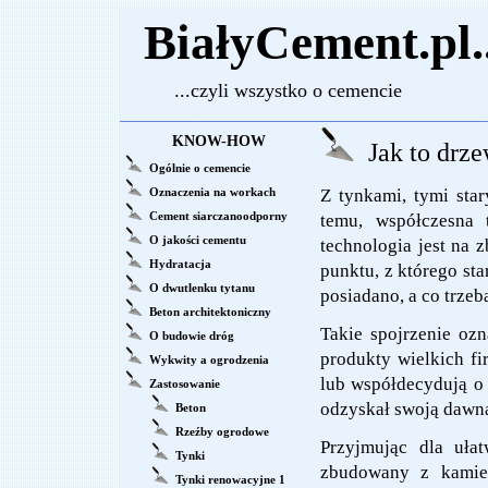
BiałyCement.pl..
...czyli wszystko o cemencie
KNOW-HOW
Jak to drze
Ogólnie o cemencie
Oznaczenia na workach
Z tynkami, tymi star
Cement siarczanoodporny
temu, współczesna 
O jakości cementu
technologia jest na z
Hydratacja
punktu, z którego sta
O dwutlenku tytanu
posiadano, a co trze
Beton architektoniczny
Takie spojrzenie ozn
O budowie dróg
produkty wielkich fi
Wykwity a ogrodzenia
lub współdecydują o 
Zastosowanie
odzyskał swoją dawną
Beton
Rzeźby ogrodowe
Przyjmując dla uł
Tynki
zbudowany z kamien
Tynki renowacyjne 1