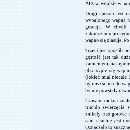
XIX w. wejdzie w naj
Drugi sposób jest ni
wypalonego wapna na
gracuje. W chwili 
zakończeniu procedura
wapno się zlasuje. Po
Trzeci jest sposób p
gęstość jest tak duż
kamieniem, następni
plac sypie się wapn
(łokieć miał niecałe
by doszła ona do wapn
by nie powstały otwo
Czasami można znale
truchło zwierzęcia, 
znikały, zaś gotowe 
sam z siebie jest m
Oznaczało to znaczn