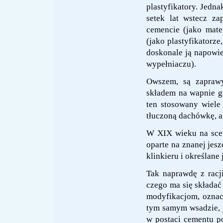
plastyfikatory. Jedna
setek lat wstecz z
cemencie (jako mate
(jako plastyfikatorze
doskonale ją napowie
wypełniaczu).
Owszem, są zaprawy
składem na wapnie ga
ten stosowany wiele 
tłuczoną dachówkę, a
W XIX wieku na sce
oparte na znanej jes
klinkieru i określane 
Tak naprawdę z racji
czego ma się składać
modyfikacjom, oznacz
tym samym wsadzie, 
w postaci cementu po