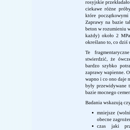
rosyjskie przekładało
ciekawe różne próby
które początkowymi 
Zaprawy na bazie ta
beton w rozumieniu w
każdy) około 2 MPa
określano to, co dziś
Te fragmentaryczn
stwierdzić, że ówcz
bardzo szybko potra
zaprawy wapienne. Opi
wapno i co ono daje n
były przewidywane t
bazie mocnego cement
Badania wskazują czy
mniejsze (woln
obecne zagrożen
czas jaki pr