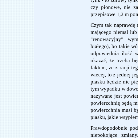
tynk - to zdrowy tyn
czy pionowe, nie z
przepisowe 1,2 m pon
Czym tak naprawdę r
mającego niemal lub 
"renowacyjny" wym
białego), bo takie wó
odpowiednią ilość 
okazać, że trzeba bę
faktem, że z racji t
więcej, to z jednej j
piasku będzie nie pi
tym wypadku w dowoln
nazywane jest powie
powierzchnię będą mia
powierzchnia musi by
piasku, jakie wsypiem
Prawdopodobnie pod 
niepokojące zmiany