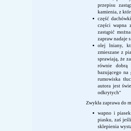
przepisu zast
kamienia, z któ
część dachówki
części wapna 
zastąpić możn
zapraw nadaje si
olej lniany, 
zmieszane z pi
sprawiają, że z
równie dobrą
bazującego na 
rumowiska tłuc
autora jest świ
odkrytych"
Zwykła zaprawa do mu
wapno i piasek
piasku, zaś jeś
sklepienia wyst