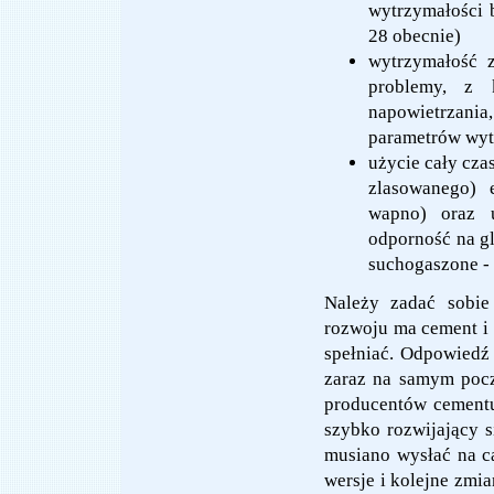
wytrzymałości b
28 obecnie)
wytrzymałość z
problemy, z 
napowietrzani
parametrów wy
użycie cały cza
zlasowanego) 
wapno) oraz u
odporność na gl
suchogaszone -
Należy zadać sobie
rozwoju ma cement i 
spełniać. Odpowiedź 
zaraz na samym poc
producentów cementu
szybko rozwijający s
musiano wysłać na ca
wersje i kolejne zmia