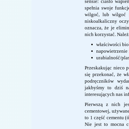
sensie: ciasto wapi
spełnia swoje funkc
wilgoć, lub wilgoć
niskoalkaliczny ocz
oznacza, że je elimi
nich korzystać. Należ
właściwości bi
napowietrzenie
urabialność/pla
Przeskakując nieco p
się przekonać, że 
podręczników wyd
jakbyśmy to dziś n
interesujących nas in
Pierwszą z nich je
cementowej, używanej
to 1 część cementu (
Nie jest to mocna c