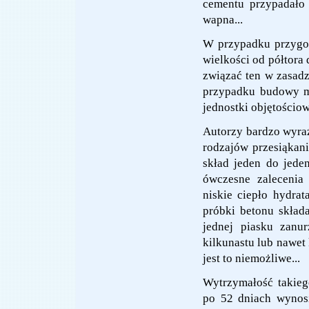
cementu przypadało c
wapna...
W przypadku przygo
wielkości od półtora
związać ten w zasadz
przypadku budowy mo
jednostki objętościo
Autorzy bardzo wyraź
rodzajów przesiąkan
skład jeden do jede
ówczesne zalecenia
niskie ciepło hydrat
próbki betonu składa
jednej piasku zanu
kilkunastu lub nawet
jest to niemożliwe...
Wytrzymałość takieg
po 52 dniach wynos