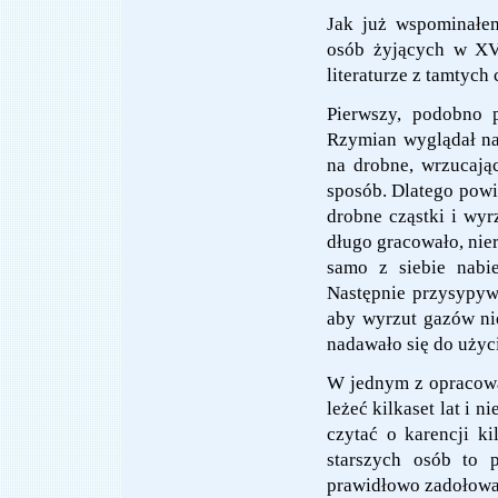
Jak już wspominałe
osób żyjących w XV
literaturze z tamtyc
Pierwszy, podobno 
Rzymian wyglądał nas
na drobne, wrzucaj
sposób. Dlatego powin
drobne cząstki i wyr
długo gracowało, nie
samo z siebie nabi
Następnie przysypyw
aby wyrzut gazów nie
nadawało się do użyc
W jednym z opracowa
leżeć kilkaset lat i 
czytać o karencji ki
starszych osób to 
prawidłowo zadołowan