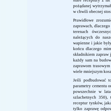
stare receptury z la
pożądanej wytrzymało
w chwili obecnej sto
Prawidłowe zrozumi
zaprawach, dlaczego 
terenach ówczesny
należących do nasz
wapienne i jakie był
końcu dlaczego mim
składnikiem zapraw 
każdy sam na budowi
zaprawom trasowym 
wiele mniejszym kos
Jeśli podbudować t
parametry cementu or
powszechnie w lat
szlachetnych 350),
receptur tynków, jak
tylko zaprawę odpow