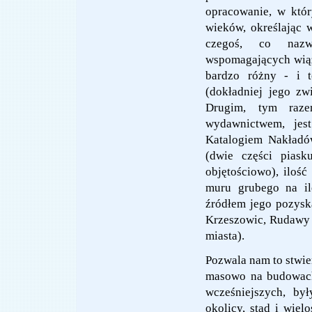
opracowanie
, w któ
wieków, określając 
czegoś, co nazw
wspomagających wiąz
bardzo różny - i 
(dokładniej jego zw
Drugim, tym raze
wydawnictwem, je
Katalogiem Nakładó
(dwie części piask
objętościowo), iloś
muru grubego na ile
źródłem jego pozyska
Krzeszowic, Rudawy (
miasta).
Pozwala nam to stwie
masowo na budowach
wcześniejszych, by
okolicy, stąd i wie