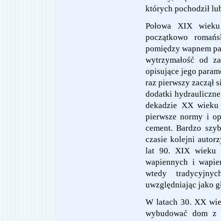
których pochodził lu
Połowa XIX wieku 
początkowo romańsk
pomiędzy wapnem pal
wytrzymałość od za
opisujące jego parame
raz pierwszy zaczął s
dodatki hydrauliczn
dekadzie XX wieku 
pierwsze normy i op
cement. Bardzo szy
czasie kolejni auto
lat 90. XIX wieku 
wapiennych i wapie
wtedy tradycyjny
uwzględniając jako g
W latach 30. XX wie
wybudować dom z ce