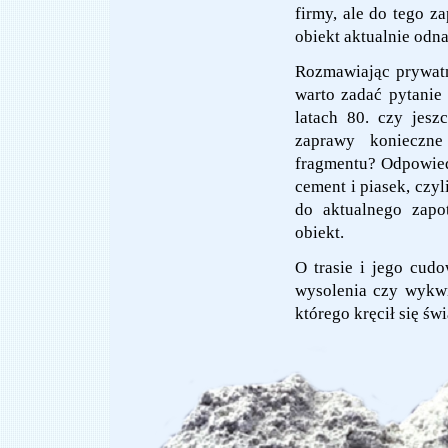
firmy, ale do tego z
obiekt aktualnie odn
Rozmawiając prywatn
warto zadać pytanie
latach 80. czy jesz
zaprawy konieczn
fragmentu? Odpowied
cement i piasek, czy
do aktualnego zapo
obiekt.
O trasie i jego cudo
wysolenia czy wykwi
którego kręcił się świ