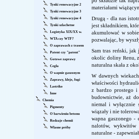
po składzie tak nap
Tynki renowacyjne 2
materiałami wiążącymi
Tynki renowacyjne 3
Drugą - dla nas istot
Tynki renowacyjne 4
jest składnikiem, któ
Tynki szlachetne
Logistyka XIX/XX w.
akumulować w sobie 
WTA czy WTF?
pozwalając, by wyszł
O zaprawach z trasem
Sam tras reński, jak
Patent czy "patent"
okolic doliny Renu, 
Gotowe zaprawy
naturalna skała z oko
Cegła
O wapnie gaszonym
W dawnych wiekach 
Zaprawy, kleje, fugi
właściwości hydrauli
Lastriko
z bardzo prostego 
Inne
budownictwie, aż do
Chemia
niemal i wyłącznie 
Pigmenty
wiązały i nie tolero
O barwieniu betonu
wapna gaszonego - ci
Rodzaje chemii
nalotów, wykwitów 
Własne próby
naturalne - zapewniał