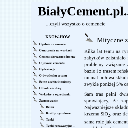
BiałyCement.pl..
...czyli wszystko o cemencie
KNOW-HOW
Mityczne z
Ogólnie o cemencie
Oznaczenia na workach
Kilka lat temu na r
Cement siarczanoodporny
zabytków zaistniało
O jakości cementu
problemy związane z
Hydratacja
bazie i z trasem reń
O dwutlenku tytanu
niemal połowa składu
Beton architektoniczny
zwykle poniżej 5% ca
O budowie dróg
Sam tras pełni dwie
Wykwity a ogrodzenia
sprawiający, że za
Zastosowanie
Najważniejsze składn
Beton
krzemu SiO
, oraz t
Rzeźby ogrodowe
2
Tynki
samą rolę jak cemen
Tynki renowacyjne 1