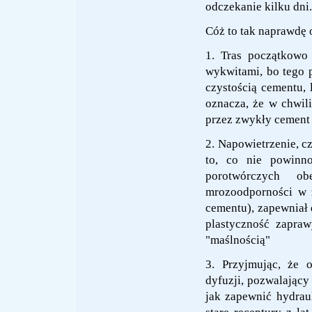
odczekanie kilku dni.
Cóż to tak naprawdę 
1. Tras początkowo 
wykwitami, bo tego p
czystością cementu, 
oznacza, że w chwil
przez zwykły cement
2. Napowietrzenie, c
to, co nie powinn
porotwórczych o
mrozoodporności w
cementu), zapewniał 
plastyczność zapraw
"maślnością"
3. Przyjmując, że 
dyfuzji, pozwalający
jak zapewnić hydrau