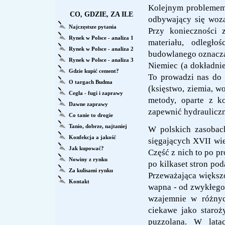
Kolejnym problemem, 
CO, GDZIE, ZA ILE
odbywający się woza
Najczęstsze pytania
Przy konieczności 
Rynek w Polsce - analiza 1
materiału, odległ
Rynek w Polsce - analiza 2
budowlanego oznaczał
Rynek w Polsce - analiza 3
Niemiec (a dokładnie
Gdzie kupić cement?
To prowadzi nas do 
O targach Budma
(księstwo, ziemia, w
Cegła - fugi i zaprawy
metody, oparte z k
Dawne zaprawy
zapewnić hydraulicz
Co tanie to drogie
Tanio, dobrze, najtaniej
W polskich zasobach
Konfekcja a jakość
sięgających XVII wie
Jak kupować?
Część z nich to po p
Nowiny z rynku
po kilkaset stron po
Za kulisami rynku
Przeważająca większ
Kontakt
wapna - od zwykłego
wzajemnie w różnyc
ciekawe jako staroż
puzzolana. W lat