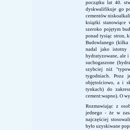
początku lat 40. st
dyskwalifikuje go p
cementów niskoalkali
książki stanowiące 
szeroko pojętym bud
ponad tysiąc stron, 
Budowlanego (kilka 
nadal jako istotn
hydratyzowane, ale i
suchogaszone (hydra
szybciej niż "typo
tygodniach. Poza 
objętościowo, a i 
tynkach) do zakres
cement:wapno). O wys
Rozmawiając z osob
jednego - że w zas
najczęściej stosowa
było uzyskiwane popr