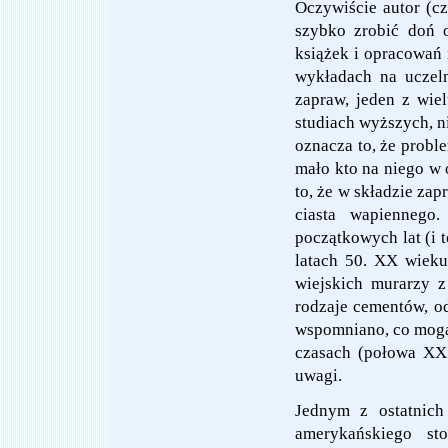
Oczywiście autor (cz
szybko zrobić doń o
książek i opracowań n
wykładach na uczel
zapraw, jeden z wiel
studiach wyższych, n
oznacza to, że proble
mało kto na niego w 
to, że w składzie za
ciasta wapiennego
początkowych lat (i 
latach 50. XX wieku
wiejskich murarzy z
rodzaje cementów, od
wspomniano, co mogą
czasach (połowa XX 
uwagi.
Jednym z ostatnich
amerykańskiego st