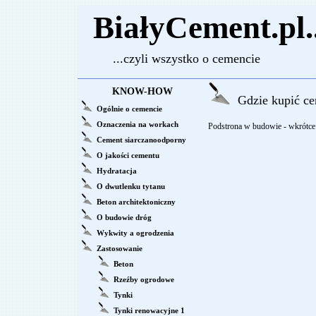
BiałyCement.pl..
...czyli wszystko o cemencie
KNOW-HOW
Gdzie kupić ce
Ogólnie o cemencie
Oznaczenia na workach
Podstrona w budowie - wkrótce 
Cement siarczanoodporny
O jakości cementu
Hydratacja
O dwutlenku tytanu
Beton architektoniczny
O budowie dróg
Wykwity a ogrodzenia
Zastosowanie
Beton
Rzeźby ogrodowe
Tynki
Tynki renowacyjne 1