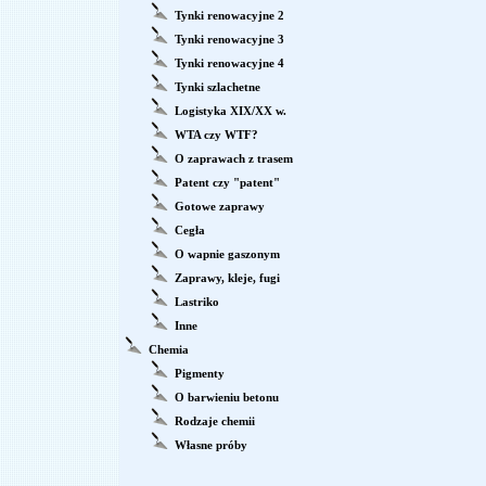
Tynki renowacyjne 2
Tynki renowacyjne 3
Tynki renowacyjne 4
Tynki szlachetne
Logistyka XIX/XX w.
WTA czy WTF?
O zaprawach z trasem
Patent czy "patent"
Gotowe zaprawy
Cegła
O wapnie gaszonym
Zaprawy, kleje, fugi
Lastriko
Inne
Chemia
Pigmenty
O barwieniu betonu
Rodzaje chemii
Własne próby