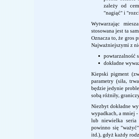
zależy od cem
"nagiąć" i "roz
Wytwarzając miesza
stosowana jest ta sam
Oznacza to, że gros 
Najważniejszymi z nic
powtarzalność 
dokładne wyważ
Kiepski pigment (zw
parametry (siła, tr
będzie jedynie proble
sobą różniły, granicz
Niezbyt dokładne wy
wypadkach, a mniej -
lub niewielka seria
powinno się "ważyć" 
itd.), gdyż każdy ro