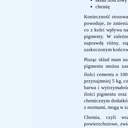
skład ilościowy
chemię
Konieczność stosowan
powoduje, że zmieni
co z kolei wpływa na
pigmenty. W zależn
naprawdę różny, st
zaskoczonym końcow
Pisząc skład mam na 
pigmentu można zas
ilości cementu o 10
przynajmniej 5 kg, co
barwa i wytrzymałoś
ilości pigmentu ora
chemicznym dodatków
z normami, mogą w za
Chemia, czyli wsze
powierzchniowe, zwię