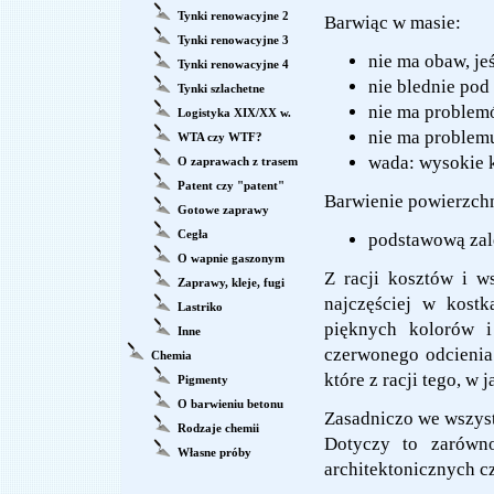
Tynki renowacyjne 2
Barwiąc w masie:
Tynki renowacyjne 3
nie ma obaw, je
Tynki renowacyjne 4
nie blednie po
Tynki szlachetne
nie ma problem
Logistyka XIX/XX w.
nie ma problemu
WTA czy WTF?
wada: wysokie 
O zaprawach z trasem
Patent czy "patent"
Barwienie powierzch
Gotowe zaprawy
Cegła
podstawową zale
O wapnie gaszonym
Z racji kosztów i w
Zaprawy, kleje, fugi
najczęściej w kost
Lastriko
pięknych kolorów i
Inne
czerwonego odcienia
Chemia
które z racji tego, 
Pigmenty
O barwieniu betonu
Zasadniczo we wszyst
Rodzaje chemii
Dotyczy to zarówno
Własne próby
architektonicznych 