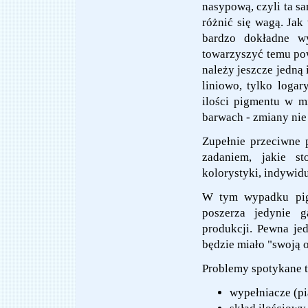
nasypową, czyli ta s
różnić się wagą. Ja
bardzo dokładne wy
towarzyszyć temu powi
należy jeszcze jedną
liniowo, tylko loga
ilości pigmentu w m
barwach - zmiany nie 
Zupełnie przeciwne 
zadaniem, jakie st
kolorystyki, indywid
W tym wypadku pigm
poszerza jedynie 
produkcji. Pewna je
będzie miało "swoją 
Problemy spotykane t
wypełniacze (pia