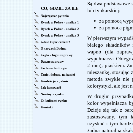
Są dwa podstawowe s
CO, GDZIE, ZA ILE
lub tynkarskiej:
Najczęstsze pytania
za pomocą wype
Rynek w Polsce - analiza 1
za pomocą pig
Rynek w Polsce - analiza 2
Rynek w Polsce - analiza 3
W pierwszym wypadku 
Gdzie kupić cement?
białego składników 
O targach Budma
wapno (dla zapraw
Cegła - fugi i zaprawy
wypełniacza. Obiegowo
Dawne zaprawy
2 mm), piaskiem. Zm
Co tanie to drogie
mieszankę, stosując ż
Tanio, dobrze, najtaniej
metoda zwykle nie 
Konfekcja a jakość
kolorystyki, ale jest 
Jak kupować?
Nowiny z rynku
W drugim przypadku,
Za kulisami rynku
kolor wypełniacza był
Kontakt
Dzieje się tak z bar
zastosowany, tym ł
uzyskać i tym bardzi
żadna naturalna skał