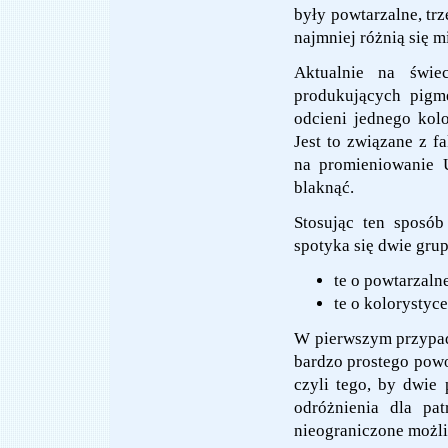
były powtarzalne, trz
najmniej różnią się m
Aktualnie na świe
produkujących pigm
odcieni jednego kolo
Jest to związane z f
na promieniowanie U
blaknąć.
Stosując ten sposób
spotyka się dwie gru
te o powtarzalne
te o kolorystyc
W pierwszym przypad
bardzo prostego powo
czyli tego, by dwie
odróżnienia dla pa
nieograniczone możli