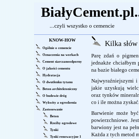
BiałyCement.pl..
...czyli wszystko o cemencie
KNOW-HOW
Kilka słów 
Ogólnie o cemencie
Oznaczenia na workach
Parę zdań o pigment
Cement siarczanoodporny
jednakże chciałbym p
O jakości cementu
na bazie białego ce
Hydratacja
Najwyraźniejszymi i
O dwutlenku tytanu
jakie uzyskują wiel
Beton architektoniczny
oraz tynków mineraln
O budowie dróg
co i ile można zyskać
Wykwity a ogrodzenia
Zastosowanie
Barwienie może być 
Beton
powierzchniowe. Jes
Rzeźby ogrodowe
barwiony jest na peł
Tynki
Każda z tych metod ma
Tynki renowacyjne 1