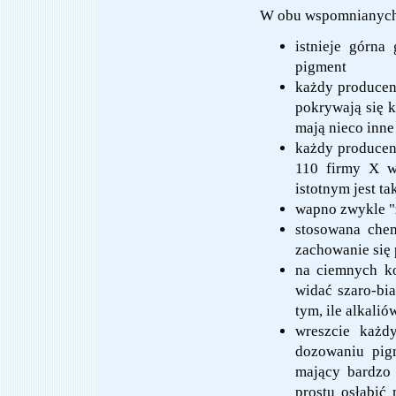
W obu wspomnianych 
istnieje górna
pigment
każdy producent
pokrywają się k
mają nieco inne
każdy producen
110 firmy X w
istotnym jest t
wapno zwykle "z
stosowana chem
zachowanie się
na ciemnych ko
widać szaro-bia
tym, ile alkalió
wreszcie każd
dozowaniu pig
mający bardzo 
prostu osłabić 