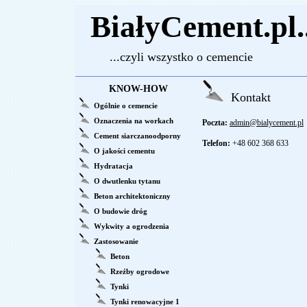
BiałyCement.pl..
...czyli wszystko o cemencie
KNOW-HOW
Kontakt
Ogólnie o cemencie
Oznaczenia na workach
Poczta:
admin@bialycement.pl
Cement siarczanoodporny
Telefon:
+48 602 368 633
O jakości cementu
Hydratacja
O dwutlenku tytanu
Beton architektoniczny
O budowie dróg
Wykwity a ogrodzenia
Zastosowanie
Beton
Rzeźby ogrodowe
Tynki
Tynki renowacyjne 1