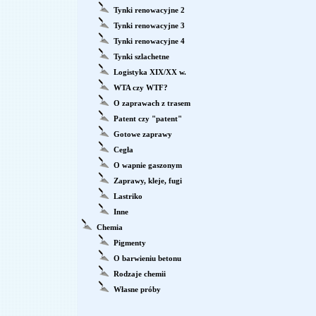
Tynki renowacyjne 2
Tynki renowacyjne 3
Tynki renowacyjne 4
Tynki szlachetne
Logistyka XIX/XX w.
WTA czy WTF?
O zaprawach z trasem
Patent czy "patent"
Gotowe zaprawy
Cegła
O wapnie gaszonym
Zaprawy, kleje, fugi
Lastriko
Inne
Chemia
Pigmenty
O barwieniu betonu
Rodzaje chemii
Własne próby