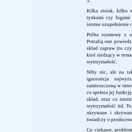
3.
Kilka stoisk, kilku
tynkami czy fugami 
istotne uzupełnienie
Próba rozmowy z os
Potrafią one powiedzi
skład zapraw (to czy
ktoś siedzący w tema
wytrzymałość.
Niby nic, ale na ta
ignorancja najwy
zamieszczoną w intern
co spełnia jej funkcj
skład, oraz co istot
wytrzymałość itd. To
ukrywane i skrywane
świadczy o producenci
Co ciekawe, problem