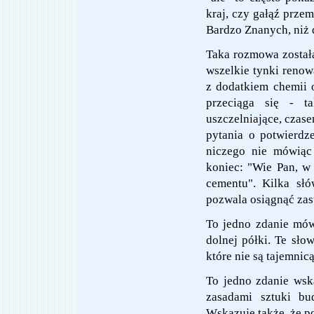
kraj, czy gałąź prze
Bardzo Znanych, niż 
Taka rozmowa została
wszelkie tynki reno
z dodatkiem chemii 
przeciąga się - t
uszczelniające, czas
pytania o potwierdz
niczego nie mówiąc
koniec: "Wie Pan, w
cementu". Kilka słó
pozwala osiągnąć zas
To jedno zdanie mówi
dolnej półki. Te sło
które nie są tajemnic
To jedno zdanie wsk
zasadami sztuki bu
Wskazuje także, że p