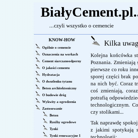
BiałyCement.pl..
...czyli wszystko o cemencie
KNOW-HOW
Kilka uwag
Ogólnie o cemencie
Oznaczenia na workach
Kolejna końcówka st
Cement siarczanoodporny
Poznania. Zmieniają 
O jakości cementu
pierwsze co roku inne
Hydratacja
sporej części brak p
O dwutlenku tytanu
na nich być. Coraz t
Beton architektoniczny
coś zmieniają, cora
O budowie dróg
potrafią odpowiedzie
Wykwity a ogrodzenia
technologicznym. Co
Zastosowanie
czy stolikami...
Beton
Tak naprawdę spokoj
Rzeźby ogrodowe
Tynki
z jakimi spotykają 
Tynki renowacyjne 1
technologii: