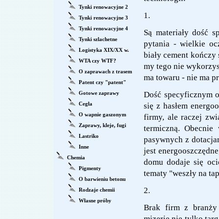
Tynki renowacyjne 2
1.
Tynki renowacyjne 3
Tynki renowacyjne 4
Są materiały dość sp
Tynki szlachetne
pytania - wielkie oc
Logistyka XIX/XX w.
biały cement kończy s
WTA czy WTF?
my tego nie wykorzyst
O zaprawach z trasem
ma towaru - nie ma p
Patent czy "patent"
Gotowe zaprawy
Dość specyficznym ob
Cegła
się z hasłem energoo
O wapnie gaszonym
firmy, ale raczej zw
Zaprawy, kleje, fugi
termiczną. Obecnie
Lastriko
pasywnych z dotacjam
Inne
jest energooszczędne,
Chemia
domu dodaje się oci
Pigmenty
tematy "weszły na tap
O barwieniu betonu
2.
Rodzaje chemii
Własne próby
Brak firm z branży 
mizerię nie tylko tar