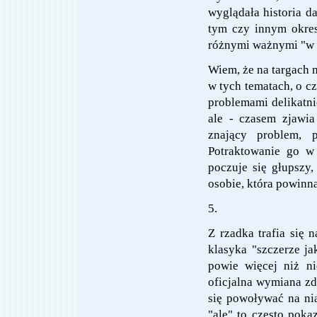
wyglądała historia d
tym czy innym okres
różnymi ważnymi "w 
Wiem, że na targach 
w tych tematach, o cz
problemami delikatn
ale - czasem zjawi
znający problem, p
Potraktowanie go w 
poczuje się głupszy,
osobie, która powinn
5.
Z rzadka trafia się
klasyka "szczerze ja
powie więcej niż ni
oficjalna wymiana zd
się powoływać na nią 
"ale" to często pok