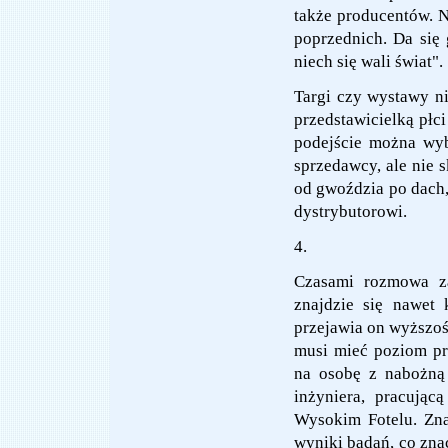
także producentów. Ni
poprzednich. Da się g
niech się wali świat".
Targi czy wystawy n
przedstawicielką płci
podejście można wyb
sprzedawcy, ale nie
od gwoździa po dach,
dystrybutorowi.
4.
Czasami rozmowa za
znajdzie się nawet
przejawia on wyższość
musi mieć poziom prz
na osobę z nabożną 
inżyniera, pracując
Wysokim Fotelu. Znac
wyniki badań, co zna