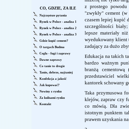
z prostego powodu 
CO, GDZIE, ZA ILE
"zwykły" cement (w 
Najczęstsze pytania
czasem lepiej kupić d
Rynek w Polsce - analiza 1
szczególności biały
Rynek w Polsce - analiza 2
lepsze materiały ni
Rynek w Polsce - analiza 3
wyedukowany klient to
Gdzie kupić cement?
zadający za dużo zby
O targach Budma
Cegła - fugi i zaprawy
Edukacja na takich t
Dawne zaprawy
bardzo ważnym punk
Co tanie to drogie
branżą cementową (
Tanio, dobrze, najtaniej
przedstawiciel wie
Konfekcja a jakość
kantorek schowany gd
Jak kupować?
Nowiny z rynku
Taka przymusowa fo
Za kulisami rynku
klejów, zapraw czy f
Kontakt
co mówią. Dla zwie
istotnym punktem ta
prawem uzyskania nap