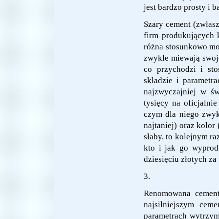
jest bardzo prosty i b
Szary cement (zwłaszc
firm produkujących 
różna stosunkowo moc
zwykle miewają swoje
co przychodzi i st
składzie i parametr
najzwyczajniej w św
tysięcy na oficjalni
czym dla niego zwyk
najtaniej) oraz kolor
słaby, to kolejnym r
kto i jak go wyprod
dziesięciu złotych za 
3.
Renomowana cemento
najsilniejszym cem
parametrach wytrzym