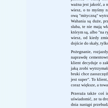
ważna jest jakość, a 
wiesz, o to myśmy ni
ową "mityczną" wytrz
Wahania są duże, prz
słaba, te nie mają w
którym są, albo "na r
wiesz, od kiedy zmi
dojście do skały, tylk
Pożegnanie, rozjazdy
naprawdę cementowni
klient decyduje o za
jaką zrobi wytrzymała
bruki chce zaoszczędz
jest super". To klien
coraz większe, a towa
Przeraża także coś i
uświadomić, ze ta d
dnia nastąpi przebud