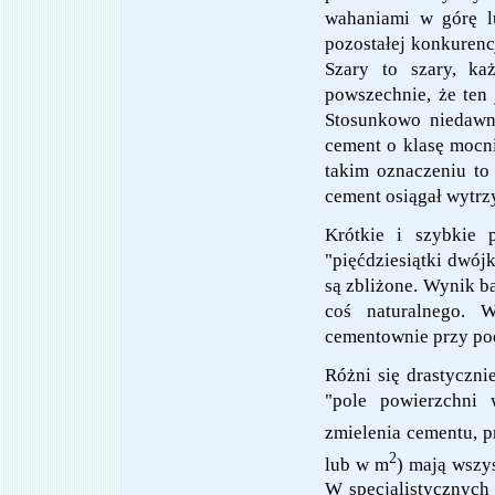
wahaniami w górę l
pozostałej konkurencj
Szary to szary, k
powszechnie, że ten 
Stosunkowo niedawno
cement o klasę mocni
takim oznaczeniu to
cement osiągał wytrz
Krótkie i szybkie p
"pięćdziesiątki dwój
są zbliżone. Wynik ba
coś naturalnego. W
cementownie przy pod
Różni się drastyczni
"pole powierzchni 
zmielenia cementu, 
2
lub w m
) mają wszys
W specjalistycznych