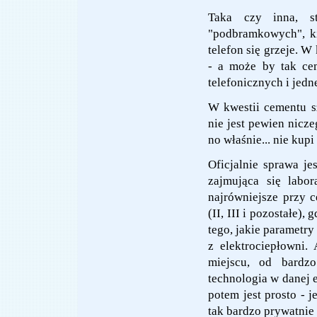
Taka czy inna, s
"podbramkowych", ki
telefon się grzeje. W
- a może by tak ce
telefonicznych i jed
W kwestii cementu s
nie jest pewien nicze
no właśnie... nie kupi
Oficjalnie sprawa je
zajmująca się labor
najrówniejsze przy 
(II, III i pozostałe),
tego, jakie paramet
z elektrociepłowni.
miejscu, od bardzo
technologia w danej e
potem jest prosto - je
tak bardzo prywatnie i