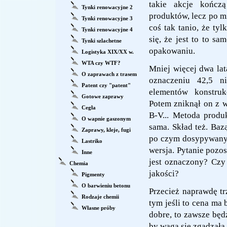
takie akcje kończą
Tynki renowacyjne 2
produktów, lecz po m
Tynki renowacyjne 3
coś tak tanio, że tyl
Tynki renowacyjne 4
się, że jest to to s
Tynki szlachetne
opakowaniu.
Logistyka XIX/XX w.
WTA czy WTF?
Mniej więcej dwa la
O zaprawach z trasem
oznaczeniu 42,5 n
Patent czy "patent"
elementów konstruk
Gotowe zaprawy
Potem zniknął on z 
Cegła
B-V... Metoda produk
O wapnie gaszonym
sama. Skład też. Baz
Zaprawy, kleje, fugi
po czym dosypywany j
Lastriko
wersja. Pytanie pozos
Inne
jest oznaczony? Czy
Chemia
jakości?
Pigmenty
O barwieniu betonu
Przecież naprawdę tr
Rodzaje chemii
tym jeśli to cena ma
Własne próby
dobre, to zawsze będz
by waga się zgadzała.