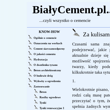
BiałyCement.pl..
...czyli wszystko o cemencie
KNOW-HOW
Za kulisami
Ogólnie o cemencie
Oznaczenia na workach
Czasami sama zna
Cement siarczanoodporny
podejrzewać, jakie
O jakości cementu
aktualnie dzieje si
Hydratacja
możliwość spojrzeni
O dwutlenku tytanu
twarzy, kiedy pod
Beton architektoniczny
kilkukrotnie taka sytu
O budowie dróg
1.
Wykwity a ogrodzenia
Zastosowanie
Wielokrotnie pisano, 
Beton
rodzi całą masę pat
Rzeźby ogrodowe
przeczytać o tym, ż
Tynki
spełnia żadnych wym
Tynki renowacyjne 1