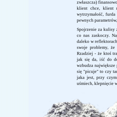
zwłaszcza) finansowo.
klient chce, klien
wytrzymałość, furda 
pewnych parametrów, n
Spojrzenie za kulisy
co nas zaskoczy. Na
daleko w reflektorac
swoje problemy, że 
Rzadziej - że ktoś t
jak się da, iść do 
wzbudza największe p
się "picuje" to czy t
jaka jest, przy czy
uśmiech, klepnięcie w 