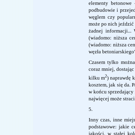
elementy betonowe 
podbudowie i przeje
węglem czy popularn
może po nich jeździć 
żadnej informacji..
(wiadomo: niższa ce
(wiadomo: niższa cen
węzła betoniarskiego
Czasem tylko można 
coraz mniej, dostając
2
kilku m
) naprawdę k
kosztem, jak się da. 
w końcu sprzedający m
najwięcej może stracić
5.
Inny czas, inne miej
podstawowe: jakie c
jakości, w stałej k