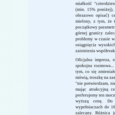
miałkość "czterdzie
(min. 15% poniżej),
obrazowo opisać) ce
mielony, z tym, że 
początkowy parametr
górnej granicy zale
problemy w czasie ws
osiągnięcia wysokic
zaistnienia współreak
Oficjalna impreza, 
spokojna rozmowa... 
tym, co się zmienia
mówią, troszkę na zas
"nie potwierdzam, ni
mając atrakcyjną c
preferujemy ten mocn
wyższą cenę. Do
wypełniaczach do 16
zalecany. Różnica 