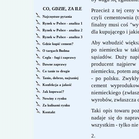
CO, GDZIE, ZA ILE
Przecież z tej ceny 
Najczęstsze pytania
czyli cementownia (t
Rynek w Polsce - analiza 1
finalny musi coś "wy
Rynek w Polsce - analiza 2
dla kupującego i jakie
Rynek w Polsce - analiza 3
Aby wzbudzić większe
Gdzie kupić cement?
po niemiecku w tak
O targach Budma
sąsiadów. Duży napi
Cegła - fugi i zaprawy
producent najpierw
Dawne zaprawy
niemiecku, potem an
Co tanie to drogie
- po polsku. Zwykły
Tanio, dobrze, najtaniej
cement wyprodukow
Konfekcja a jakość
Jak kupować?
niemieckiego (zwłaszc
Nowiny z rynku
wyrobów, zwłaszcza c
Za kulisami rynku
Taki opis towaru po
Kontakt
nadaje się do napra
wszystkim - tylko ni
2.