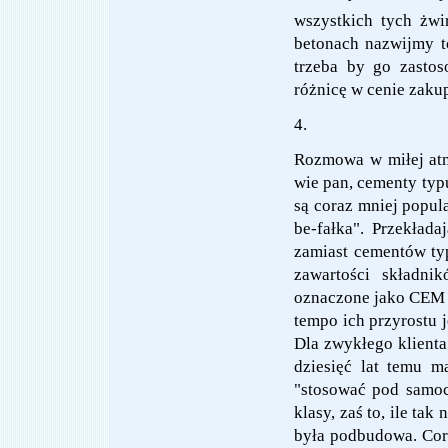
wszystkich tych żw
betonach nazwijmy to
trzeba by go zastos
różnicę w cenie zaku
4.
Rozmowa w miłej atm
wie pan, cementy ty
są coraz mniej popula
be-fałka". Przekład
zamiast cementów typ
zawartości składni
oznaczone jako CEM 
tempo ich przyrostu 
Dla zwykłego klienta
dziesięć lat temu m
"stosować pod samoch
klasy, zaś to, ile ta
była podbudowa. Cora