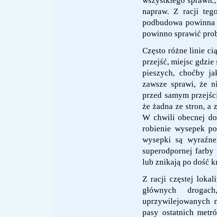
wszystkiego sprawić,
napraw. Z racji tego
podbudowa powinna b
powinno sprawić prob
Często różne linie c
przejść, miejsc gdzie
pieszych, choćby j
zawsze sprawi, że ni
przed samym przejśc
że żadna ze stron, a 
W chwili obecnej do
robienie wysepek po
wysepki są wyraźne,
superodpornej farby
lub znikają po dość k
Z racji częstej loka
głównych drogach
uprzywilejowanych n
pasy ostatnich metró