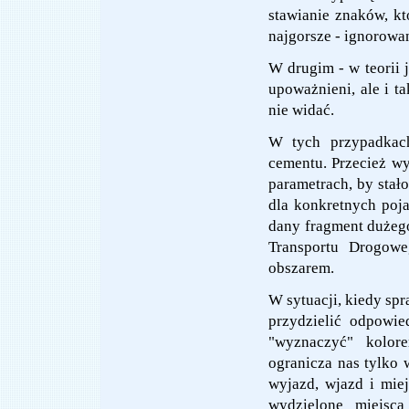
stawianie znaków, kt
najgorsze - ignorowa
W drugim - w teorii j
upoważnieni, ale i t
nie widać.
W tych przypadkach
cementu. Przecież w
parametrach, by stało
dla konkretnych pojaz
dany fragment dużego
Transportu Drogow
obszarem.
W sytuacji, kiedy spr
przydzielić odpowie
"wyznaczyć" kolor
ogranicza nas tylko 
wyjazd, wjazd i miej
wydzielone miejsca 