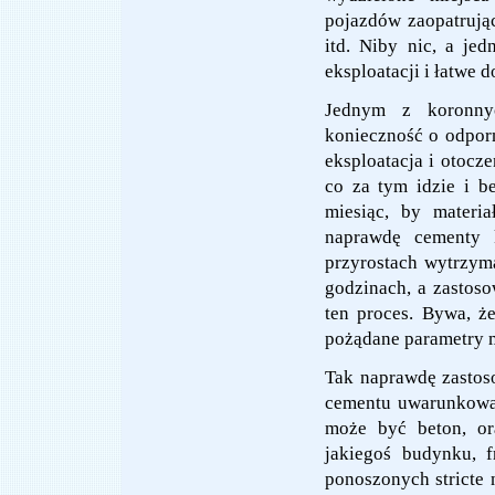
pojazdów zaopatrując
itd. Niby nic, a je
eksploatacji i łatwe 
Jednym z koronny
konieczność o odpor
eksploatacja i otocze
co za tym idzie i b
miesiąc, by materi
naprawdę cementy 
przyrostach wytrzym
godzinach, a zastos
ten proces. Bywa, ż
pożądane parametry 
Tak naprawdę zastos
cementu uwarunkowan
może być beton, or
jakiegoś budynku, f
ponoszonych stricte