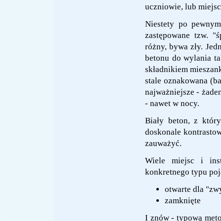
uczniowie, lub miejsc
Niestety po pewnym
zastępowane tzw. "ś
różny, bywa zły. Je
betonu do wylania t
składnikiem mieszank
stale oznakowana (ba
najważniejsze - żade
- nawet w nocy.
Biały beton, z któr
doskonale kontrastow
zauważyć.
Wiele miejsc i ins
konkretnego typu poja
otwarte dla "zw
zamknięte
I znów - typową met