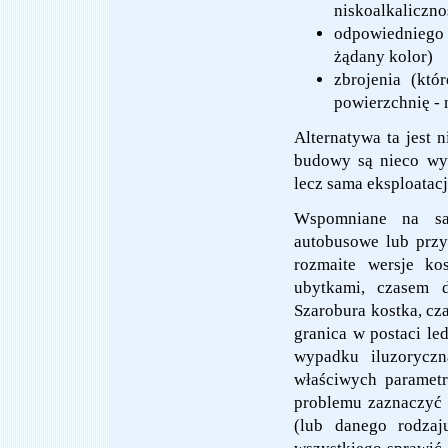
niskoalkaliczno
odpowiedniego 
żądany kolor)
zbrojenia (kt
powierzchnię -
Alternatywa ta jest 
budowy są nieco wyż
lecz sama eksploatacj
Wspomniane na sam
autobusowe lub przy
rozmaite wersje ko
ubytkami, czasem d
Szarobura kostka, cza
granica w postaci le
wypadku iluzorycz
właściwych parametr
problemu zaznaczyć 
(lub danego rodzaj