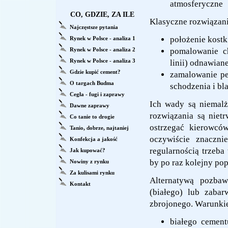
atmosferyczne
CO, GDZIE, ZA ILE
Klasyczne rozwiązanie
Najczęstsze pytania
położenie kostk
Rynek w Polsce - analiza 1
Rynek w Polsce - analiza 2
pomalowanie c
Rynek w Polsce - analiza 3
linii) odnawian
Gdzie kupić cement?
zamalowanie pe
O targach Budma
schodzenia i bl
Cegła - fugi i zaprawy
Ich wady są niemalż
Dawne zaprawy
rozwiązania są niet
Co tanie to drogie
ostrzegać kierowców
Tanio, dobrze, najtaniej
oczywiście znaczni
Konfekcja a jakość
regularnością trzeba
Jak kupować?
by po raz kolejny pop
Nowiny z rynku
Za kulisami rynku
Alternatywą pozbaw
Kontakt
(białego) lub zaba
zbrojonego. Warunkie
białego cement