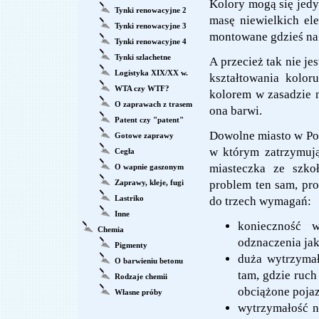
Kolory mogą się jedyn
Tynki renowacyjne 2
masę niewielkich el
Tynki renowacyjne 3
montowane gdzieś na
Tynki renowacyjne 4
Tynki szlachetne
A przecież tak nie je
Logistyka XIX/XX w.
kształtowania koloru
WTA czy WTF?
kolorem w zasadzie 
O zaprawach z trasem
ona barwi.
Patent czy "patent"
Dowolne miasto w Po
Gotowe zaprawy
w którym zatrzymują
Cegła
miasteczka ze szko
O wapnie gaszonym
Zaprawy, kleje, fugi
problem ten sam, pro
Lastriko
do trzech wymagań:
Inne
konieczność w
Chemia
odznaczenia ja
Pigmenty
duża wytrzymał
O barwieniu betonu
tam, gdzie ruch
Rodzaje chemii
obciążone poja
Własne próby
wytrzymałość n