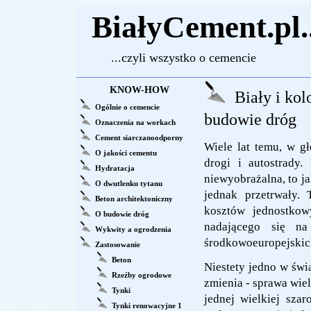
BiałyCement.pl..
...czyli wszystko o cemencie
KNOW-HOW
Biały i kol
Ogólnie o cemencie
budowie dróg
Oznaczenia na workach
Cement siarczanoodporny
Wiele lat temu, w g
O jakości cementu
drogi i autostrady.
Hydratacja
niewyobrażalna, to ja
O dwutlenku tytanu
jednak przetrwały.
Beton architektoniczny
kosztów jednostkow
O budowie dróg
nadającego się na
Wykwity a ogrodzenia
środkowoeuropejskich
Zastosowanie
Beton
Niestety jedno w św
Rzeźby ogrodowe
zmienia - sprawa wiel
Tynki
jednej wielkiej sza
Tynki renowacyjne 1