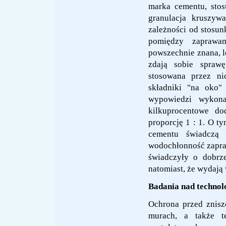
marka cementu, sto
granulacja kruszyw
zależności od stosu
pomiędzy zaprawa
powszechnie znana, 
zdają sobie sprawę
stosowana przez ni
składniki "na oko"
wypowiedzi wykona
kilkuprocentowe do
proporcję 1 : 1. O ty
cementu świadczą 
wodochłonność zapraw
świadczyły o dobrz
natomiast, że wydają
Badania nad techno
Ochrona przed znisz
murach, a także t