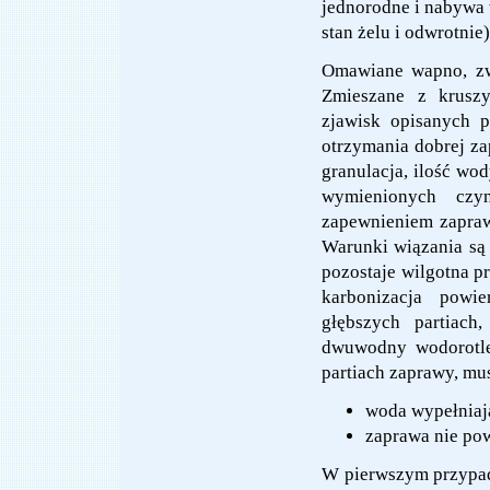
jednorodne i nabywa 
stan żelu i odwrotnie)
Omawiane wapno, zwa
Zmieszane z kruszy
zjawisk opisanych 
otrzymania dobrej za
granulacja, ilość wod
wymienionych czy
zapewnieniem zapra
Warunki wiązania są
pozostaje wilgotna p
karbonizacja powi
głębszych partiach
dwuwodny wodorotle
partiach zaprawy, mu
woda wypełniaj
zaprawa nie po
W pierwszym przypad