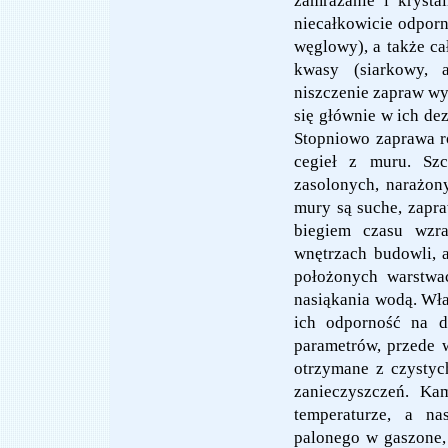
zamrażanie i krysta
niecałkowicie odporn
węglowy), a także ca
kwasy (siarkowy, 
niszczenie zapraw wy
się głównie w ich dez
Stopniowo zaprawa r
cegieł z muru. Szc
zasolonych, narażon
mury są suche, zapra
biegiem czasu wzr
wnętrzach budowli, 
położonych warstwa
nasiąkania wodą. Wł
ich odporność na d
parametrów, przede 
otrzymane z czysty
zanieczyszczeń. K
temperaturze, a na
palonego w gaszone