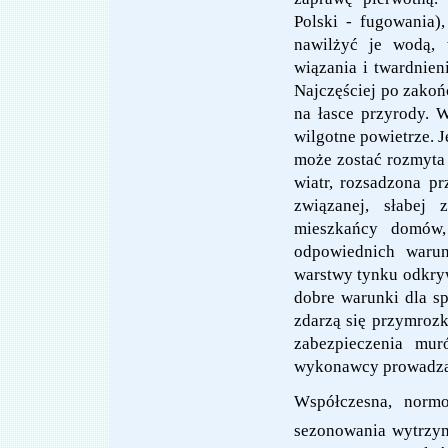
Polski - fugowania),
nawilżyć je wodą, 
wiązania i twardnieni
Najczęściej po zakoń
na łasce przyrody. 
wilgotne powietrze. Je
może zostać rozmyta
wiatr, rozsadzona pr
związanej, słabej 
mieszkańcy domów,
odpowiednich warun
warstwy tynku odkryw
dobre warunki dla sp
zdarzą się przymrozk
zabezpieczenia mu
wykonawcy prowadzą t
Współczesna, nor
sezonowania wytrzym