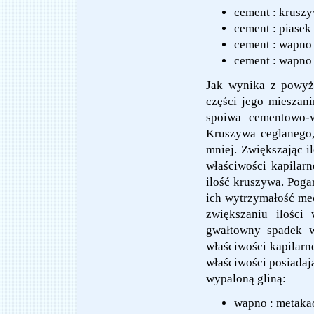
cement : kruszy
cement : piasek 
cement : wapno :
cement : wapno :
Jak wynika z powyżs
części jego mieszan
spoiwa cementowo-w
Kruszywa ceglanego,
mniej. Zwiększając i
właściwości kapilarn
ilość kruszywa. Poga
ich wytrzymałość mec
zwiększaniu ilości
gwałtowny spadek wy
właściwości kapilarn
właściwości posiada
wypaloną gliną:
wapno : metakaol