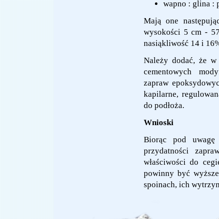
wapno : glina : p
Mają one następują
wysokości 5 cm - 57
nasiąkliwość 14 i 16
Należy dodać, że w
cementowych modyf
zapraw epoksydowyc
kapilarne, regulowa
do podłoża.
Wnioski
Biorąc pod uwagę 
przydatności zapr
właściwości do cegi
powinny być wyższe,
spoinach, ich wytrzy