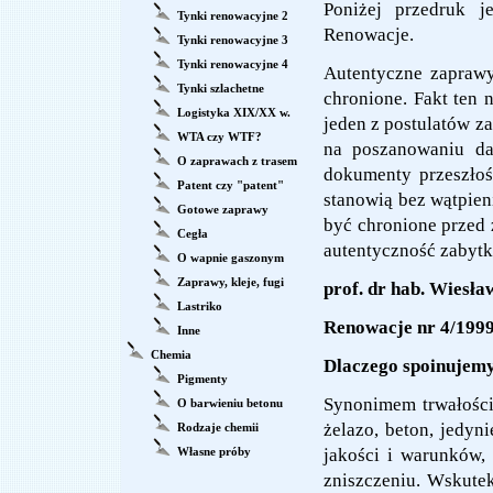
Poniżej przedruk j
Tynki renowacyjne 2
Renowacje.
Tynki renowacyjne 3
Tynki renowacyjne 4
Autentyczne zaprawy
Tynki szlachetne
chronione. Fakt ten 
Logistyka XIX/XX w.
jeden z postulatów za
WTA czy WTF?
na poszanowaniu da
O zaprawach z trasem
dokumenty przeszłoś
Patent czy "patent"
stanowią bez wątpie
Gotowe zaprawy
być chronione przed
Cegła
autentyczność zabytku
O wapnie gaszonym
Zaprawy, kleje, fugi
prof. dr hab. Wiesł
Lastriko
Renowacje nr 4/1999
Inne
Chemia
Dlaczego spoinujem
Pigmenty
Synonimem trwałości
O barwieniu betonu
żelazo, beton, jedyn
Rodzaje chemii
Własne próby
jakości i warunków,
zniszczeniu. Wskutek