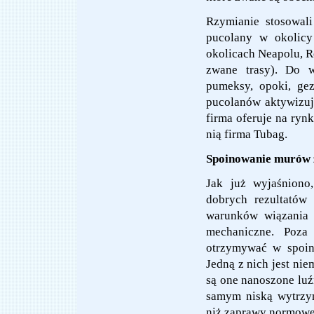
Rzymianie stosowal
pucolany w okolicy
okolicach Neapolu, R
zwane trasy). Do w
pumeksy, opoki, gez
pucolanów aktywizuj
firma oferuje na ryn
nią firma Tubag.
Spoinowanie murów
Jak już wyjaśniono
dobrych rezultatów
warunków wiązania 
mechaniczne. Poza 
otrzymywać w spoin
Jedną z nich jest ni
są one nanoszone luź
samym niską wytrzym
niż zaprawy normowe