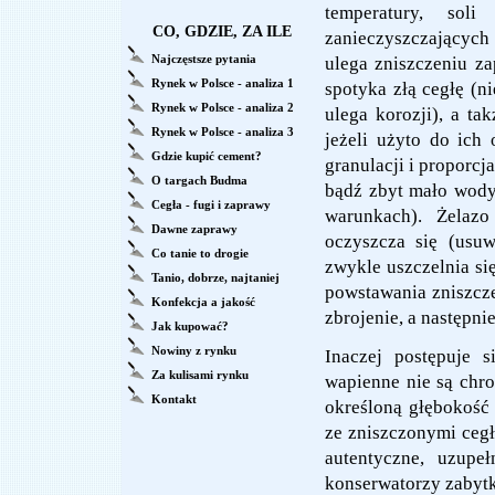
temperatury, sol
CO, GDZIE, ZA ILE
zanieczyszczających
Najczęstsze pytania
ulega zniszczeniu z
Rynek w Polsce - analiza 1
spotyka złą cegłę (n
Rynek w Polsce - analiza 2
ulega korozji), a ta
Rynek w Polsce - analiza 3
jeżeli użyto do ich
Gdzie kupić cement?
granulacji i proporc
O targach Budma
bądź zbyt mało wody
Cegła - fugi i zaprawy
warunkach). Żelazo
Dawne zaprawy
oczyszcza się (usu
Co tanie to drogie
zwykle uszczelnia si
Tanio, dobrze, najtaniej
powstawania zniszcze
Konfekcja a jakość
zbrojenie, a następn
Jak kupować?
Nowiny z rynku
Inaczej postępuje 
Za kulisami rynku
wapienne nie są chro
Kontakt
określoną głębokość
ze zniszczonymi cegł
autentyczne, uzupe
konserwatorzy zabytkó