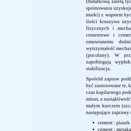
Dodatkową zaletą ty
spoinowania uzyskuje
marki) z wapnem hyd
ilości kruszywa uzy
fizycznych i mecha
cementowe i cemen
omawianemu dodat
wytrzymałość mechan
(pucolany). W prz
zapobiegają wypłuk
stabilizacja.
Spośród zapraw pod
być zastosowane te, 
czas kapilarnego po
minut, a nasiąkliwoś
małym kurczem (szcz
następujące zaprawy 
cement : piasek 
cement : metakao