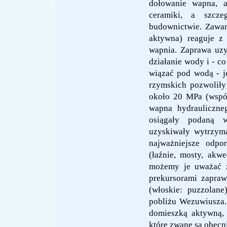
dołowanie wapna, 
ceramiki, a szcz
budownictwie. Zawar
aktywna) reaguje z
wapnia. Zaprawa uz
działanie wody i - c
wiązać pod wodą - j
rzymskich pozwoliły
około 20 MPa (wspó
wapna hydrauliczne
osiągały podaną w
uzyskiwały wytrzyma
najważniejsze odpo
(łaźnie, mosty, ak
możemy je uważać z
prekursorami zapra
(włoskie: puzzolane
pobliżu Wezuwiusza.
domieszką aktywną, 
które zwane są obecn