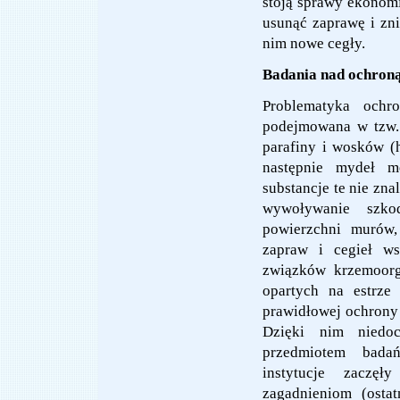
stoją sprawy ekonomic
usunąć zaprawę i zn
nim nowe cegły.
Badania nad ochroną
Problematyka ochr
podejmowana w tzw.
parafiny i wosków (
następnie mydeł me
substancje te nie zna
wywoływanie szko
powierzchni murów, 
zapraw i cegieł ws
związków krzemoorg
opartych na estrze
prawidłowej ochrony
Dzięki nim niedoc
przedmiotem bada
instytucje zaczę
zagadnieniom (osta