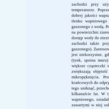
zachodzi przy uży
temperaturze. Popr
dobrej jakości wapn
tlenku wapniowego 
gaszonego z wodą. P
na powierzchni ziare
dostęp wody do niez
zachodzi także pr
gaszonego). Zastoso
jest niekorzystne, 
(tynk, spoina muru)
większe cząsteczki 
zwiększają objętoś
mikropęknięcia. P
krańcowych do odpry
tego uniknąć, przec
kilkanaście lat. W 
wapniowego, osiadał
zawartymi w niej so