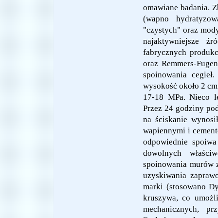
omawiane badania. 
(wapno hydratyzow
"czystych" oraz mod
najaktywniejsze źr
fabrycznych produkc
oraz Remmers-Fugenm
spoinowania cegieł
wysokość około 2 cm 
17-18 MPa. Nieco l
Przez 24 godziny pod
na ściskanie wynos
wapiennymi i cemento
odpowiednie spoiwa
dowolnych właści
spoinowania murów 
uzyskiwania zaprawo
marki (stosowano Dy
kruszywa, co umożl
mechanicznych, prz