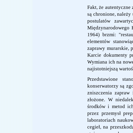
Fakt, że autentyczne 
są chronione, należy
postulatów zawart
Międzynarodowego K
1964) brzmi: "resta
elementów stanowią
zaprawy murarskie, 
Karcie dokumenty pr
Wymiana ich na nowe,
najistotniejszą wartoś
Przedstawione sta
konserwatorzy są zgo
zniszczenia zapraw 
złożone. W niedalek
środków i metod ich
przez przemysł pre
laboratoriach nauko
cegieł, na przeszko