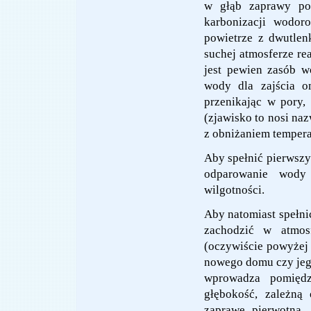
w głąb zaprawy pow
karbonizacji wodoro
powietrze z dwutlen
suchej atmosferze re
jest pewien zasób w
wody dla zajścia o
przenikając w pory,
(zjawisko to nosi na
z obniżaniem tempera
Aby spełnić pierwsz
odparowanie wody
wilgotności.
Aby natomiast spełni
zachodzić w atmosf
(oczywiście powyżej
nowego domu czy jego
wprowadza pomiędz
głębokość, zależną 
zaprawę pierwotną.