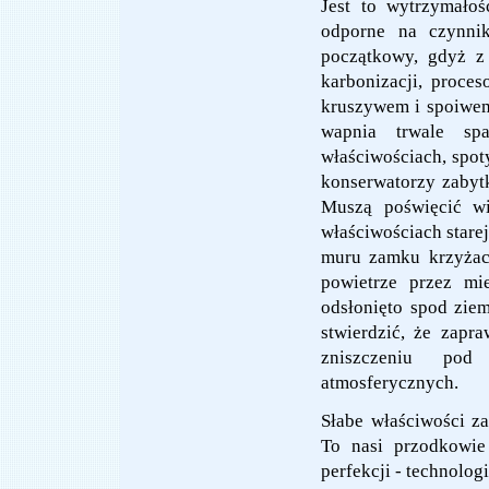
Jest to wytrzymałoś
odporne na czynnik
początkowy, gdyż z 
karbonizacji, proce
kruszywem i spoiwem
wapnia trwale sp
właściwościach, spo
konserwatorzy zabyt
Muszą poświęcić wie
właściwościach stare
muru zamku krzyżac
powietrze przez mi
odsłonięto spod zie
stwierdzić, że zapr
zniszczeniu pod
atmosferycznych.
Słabe właściwości z
To nasi przodkowie
perfekcji - technol