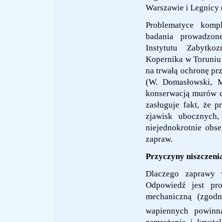
Warszawie i Legnicy 
Problematyce komp
badania prowadzon
Instytutu Zabytko
Kopernika w Toruniu
na trwałą ochronę pr
(W. Domasłowski, M
konserwacją murów c
zasługuje fakt, że 
zjawisk ubocznych,
niejednokrotnie obs
zapraw.
Przyczyny niszczen
Dlaczego zaprawy 
Odpowiedź jest pro
mechaniczną (zgod
wapiennych powin