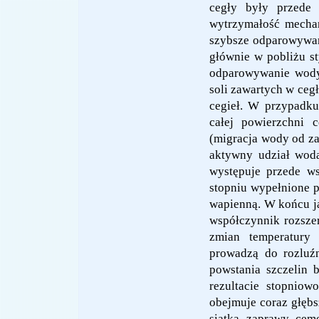
cegły były przede 
wytrzymałość mechan
szybsze odparowywan
głównie w pobliżu st
odparowywanie wody,
soli zawartych w cegła
cegieł. W przypadku
całej powierzchni 
(migracja wody od za
aktywny udział woda
występuje przede w
stopniu wypełnione p
wapienną. W końcu ja
współczynnik rozszer
zmian temperatury 
prowadzą do rozluźn
powstania szczelin 
rezultacie stopniow
obejmuje coraz głębs
siatką zaprawy cem