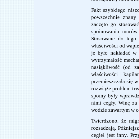
Fakt szybkiego nis
powszechnie znany 
zaczęto go stosować
spoinowania murów 
Stosowane do tego 
właściwości od wapie
je było nakładać w 
wytrzymałość mechan
nasiąkliwość (od z
właściwości kapi
przemieszczała się w
rozwiąże problem trwa
spoiny były wprawdzi
nimi cegły. Winę za
wodzie zawartym w c
Twierdzono, że migr
rozsadzają. Później
cegieł jest inny. 