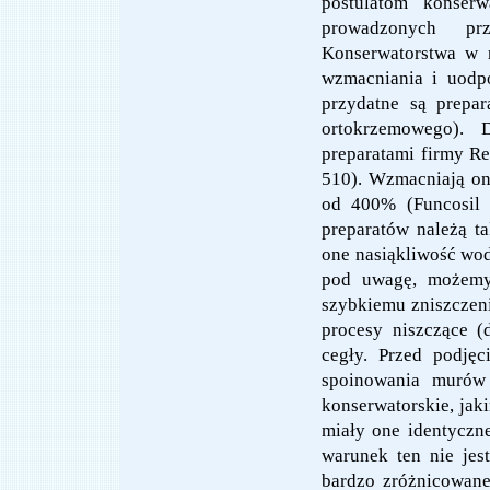
postulatom konser
prowadzonych pr
Konserwatorstwa w 
wzmacniania i uodpo
przydatne są prepar
ortokrzemowego). 
preparatami firmy Re
510). Wzmacniają on
od 400% (Funcosil 
preparatów należą ta
one nasiąkliwość wo
pod uwagę, możemy 
szybkiemu zniszczen
procesy niszczące (
cegły. Przed podję
spoinowania murów 
konserwatorskie, jak
miały one identyczne
warunek ten nie jes
bardzo zróżnicowan