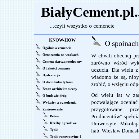
BiałyCement.pl..
...czyli wszystko o cemencie
KNOW-HOW
O spoinach 
Ogólnie o cemencie
Oznaczenia na workach
W chwili obecnej pr
Cement siarczanoodporny
zarówno wśród wyk
O jakości cementu
uczucia. Dla wielu z
Hydratacja
wiadomo że są, niby
O dwutlenku tytanu
zrobić, o wzięciu od
Beton architektoniczny
Od wielu lat w zas
O budowie dróg
pozwalające oceniać 
Wykwity a ogrodzenia
przygotowane prz
Zastosowanie
Producentów" spełnia
Beton
Uniwersytet Mikołaj
Rzeźby ogrodowe
Tynki
hab. Wiesław Domasł
Tynki renowacyjne 1