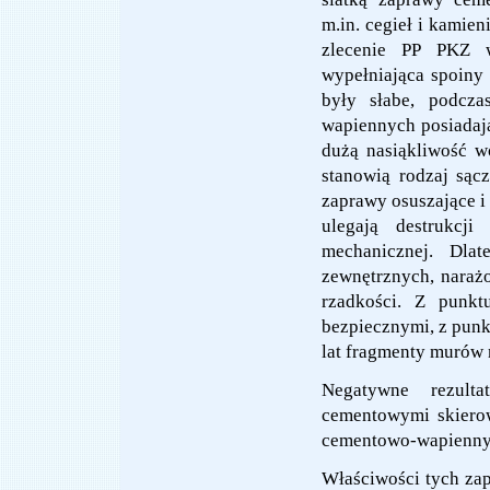
m.in. cegieł i kamie
zlecenie PP PKZ 
wypełniająca spoiny 
były słabe, podcz
wapiennych posiadają
dużą nasiąkliwość w
stanowią rodzaj sąc
zaprawy osuszające i 
ulegają destrukcji
mechanicznej. Dla
zewnętrznych, naraż
rzadkości. Z punkt
bezpiecznymi, z punk
lat fragmenty murów 
Negatywne rezult
cementowymi skiero
cementowo-wapiennych
Właściwości tych zap